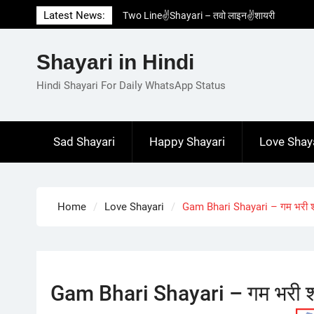
Skip
Latest News:
Two Line✌️Shayari – तवो लाइन✌️शायरी
to
Love😓Lines In Hindi – लव😓लाइन्स इन हिंदी
content
Romantic Love😽Status – रोमांटिक लव😽स्टेटस
Shayari in Hindi
Love🥳Poetry In Hindi – लव🥳पोएट्री इन हिंदी
1 Line☝️Shayari In Hindi – १ लाइन☝️शायरी इन
Hindi Shayari For Daily WhatsApp Status
हिंदी
Sad Shayari
Happy Shayari
Love Shay
Home
Love Shayari
Gam Bhari Shayari – गम भरी श
Gam Bhari Shayari – गम भरी श