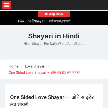
Skip
09 Aug, 2026
Two Line✌️Shayari – तवो लाइन✌️शायरी
to
Love😓Lines In Hindi – लव😓लाइन्स इन हिंदी
content
Romantic Love😽Status – रोमांटिक लव😽स्टेटस
Love🥳Poetry In Hindi – लव🥳पोएट्री इन हिंदी
Shayari in Hindi
1 Line☝️Shayari In Hindi – १ लाइन☝️शायरी इन हिंदी
Hindi Shayari For Daily WhatsApp Status
Home
Love Shayari
One Sided Love Shayari – ओने साइडेड लव शायरी
One Sided Love Shayari – ओने साइडेड
लव शायरी