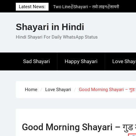
Skip
Two Line✌️Shayari – तवो लाइन✌️शायरी
Latest News:
to
Love😓Lines In Hindi – लव😓लाइन्स इन हिंदी
content
Romantic Love😽Status – रोमांटिक लव😽स्टेटस
Shayari in Hindi
Love🥳Poetry In Hindi – लव🥳पोएट्री इन हिंदी
1 Line☝️Shayari In Hindi – १ लाइन☝️शायरी इन
Hindi Shayari For Daily WhatsApp Status
हिंदी
Sad Shayari
Happy Shayari
Love Shay
Home
Love Shayari
Good Morning Shayari – गुड मॉर
Good Morning Shayari – गुड मॉर