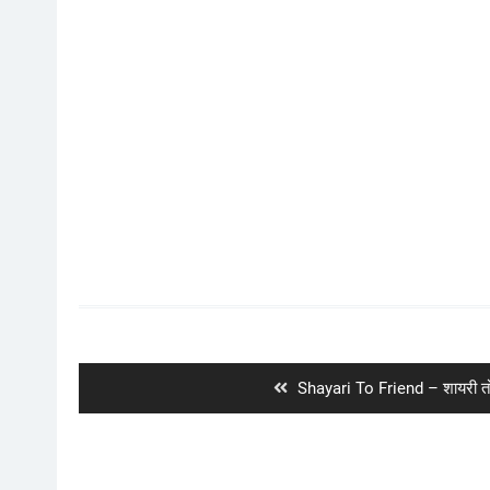
Post
navigation
Previous
Shayari To Friend – शायरी तो 
post: