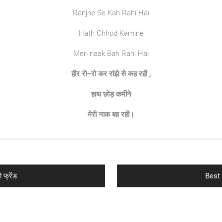
Ranjhe Se Kah Rahi Hai
Hath Chhod Kamine
Meri naak Bah Rahi Hai
हीर
रो
–
रो
कर
रांझे
से
कह
रही
,
हाथ
छोड़
कमीने
मेरी
नाक
बह
रही।
Next
फ्रेंड
Best 
post: