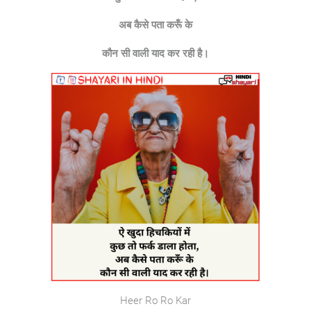
अब
कैसे
पता
करूँ
के
कौन
सी
वाली
याद
कर
रही
है।
Heer Ro Ro Kar