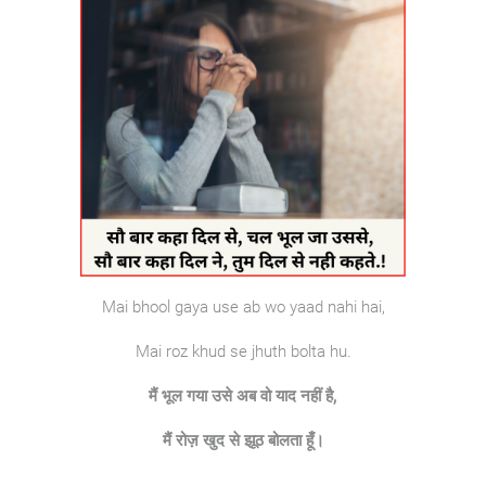
Mai bhool gaya use ab wo yaad nahi hai,
Mai roz khud se jhuth bolta hu.
मैं
भूल
गया
उसे
अब
वो
याद
नहीं
है
,
मैं
रोज़
खुद
से
झूठ
बोलता
हूँ।