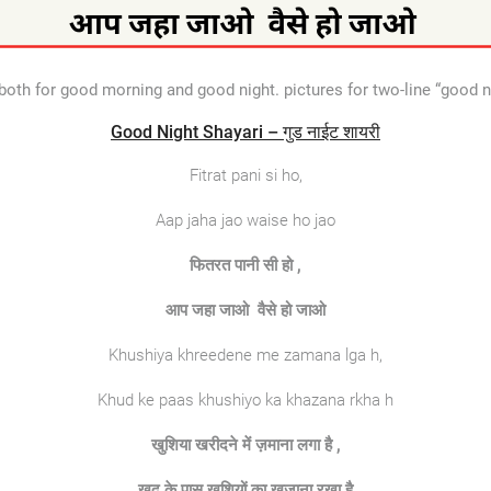
both for good morning and good night. pictures for two-line “good nig
Good Night Shayari – गुड नाईट शायरी
Fitrat pani si ho,
Aap jaha jao waise ho jao
फितरत पानी सी हो ,
आप जहा जाओ वैसे हो जाओ
Khushiya khreedene me zamana lga h,
Khud ke paas khushiyo ka khazana rkha h
खुशिया खरीदने में ज़माना लगा है ,
खुद के पास खुशियों का खज़ाना रखा है