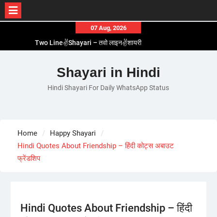
Skip
07 Aug, 2026
to
Two Line✌️Shayari – तवो लाइन✌️शायरी
content
Love😓Lines In Hindi – लव😓लाइन्स इन हिंदी
Romantic Love😽Status – रोमांटिक लव😽स्टेटस
Shayari in Hindi
Love🥳Poetry In Hindi – लव🥳पोएट्री इन हिंदी
Hindi Shayari For Daily WhatsApp Status
1 Line☝️Shayari In Hindi – १ लाइन☝️शायरी इन हिंदी
Home
Happy Shayari
Hindi Quotes About Friendship – हिंदी कोट्स अबाउट
फ्रेंडशिप
Hindi Quotes About Friendship – हिंदी