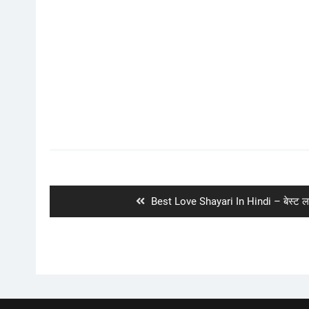
Post
navigation
Previous
Best Love Shayari In Hindi – बेस्ट लव
post: