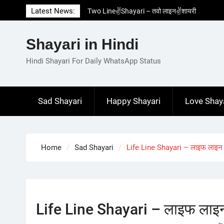
Skip
Latest News:
Two Line✌️Shayari – तवो लाइन✌️शायरी
to
Love😓Lines In Hindi – लव😓लाइन्स इन हिंदी
content
Romantic Love😽Status – रोमांटिक लव😽स्टेटस
Shayari in Hindi
Love🥳Poetry In Hindi – लव🥳पोएट्री इन हिंदी
1 Line☝️Shayari In Hindi – १ लाइन☝️शायरी इन
Hindi Shayari For Daily WhatsApp Status
हिंदी
Sad Shayari
Happy Shayari
Love Shay
Home
Sad Shayari
Life Line Shayari – लाइफ लाइन 
Life Line Shayari – लाइफ लाइ