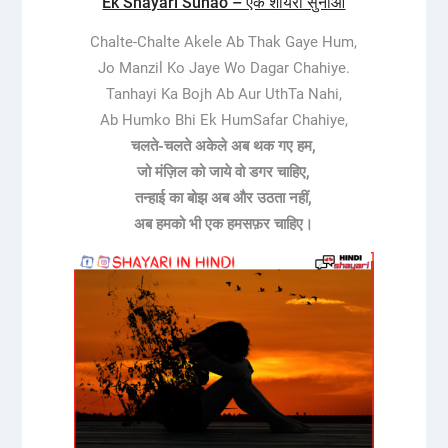
Ek Shayari Sunao – एक शायरी सुनाओ
Chalte-Chalte Akele Ab Thak Gaye Hum,
Jo Manzil Ko Jaye Wo Dagar Chahiye.
Tanhayi Ka Bojh Ab Aur UthTa Nahi,
Ab Humko Bhi Ek HumSafar Chahiye,
चलते-चलते अकेले अब थक गए हम,
जो मंज़िल को जाये वो डगर चाहिए,
तन्हाई का बोझ अब और उठता नहीं,
अब हमको भी एक हमसफ़र चाहिए।