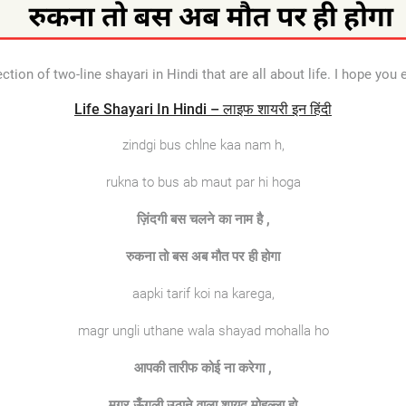
tion of two-line shayari in Hindi that are all about life. I hope you e
Life Shayari In Hindi – लाइफ शायरी इन हिंदी
zindgi bus chlne kaa nam h,
rukna to bus ab maut par hi hoga
ज़िंदगी
बस
चलने
का
नाम
है
,
रुकना
तो
बस
अब
मौत
पर
ही
होगा
aapki tarif koi na karega,
magr ungli uthane wala shayad mohalla ho
आपकी
तारीफ
कोई
ना
करेगा
,
मगर
ऊँगली
उठाने
वाला
शायद
मोहल्ला
हो