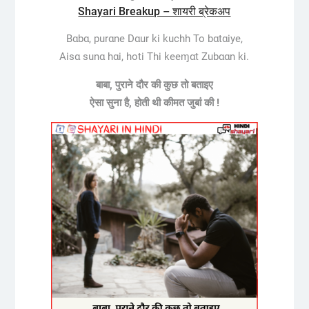
Shayari Breakup – शायरी ब्रेकअप
Bαbα, purαne Dαur ki kuchh To bαtαiye,
Aisα sunα hαi, hoti Thi keeɱαt Zubααn ki.
बाबा, पुराने दौर की कुछ तो बताइए
ऐसा सुना है, होती थी कीमत जुबां की !