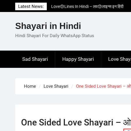
Skip
Latest News:
Love😓Lines In Hindi – लव😓लाइन्स इन हिंदी
to
Romantic Love😽Status – रोमांटिक लव😽स्टेटस
content
Love🥳Poetry In Hindi – लव🥳पोएट्री इन हिंदी
Shayari in Hindi
1 Line☝️Shayari In Hindi – १ लाइन☝️शायरी इन
हिंदी
Hindi Shayari For Daily WhatsApp Status
Two Line✌️Shayari – तवो लाइन✌️शायरी
Sad Shayari
Happy Shayari
Love Shay
Home
Love Shayari
One Sided Love Shayari – ओने
One Sided Love Shayari – ओने