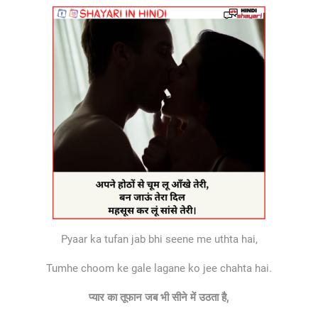
Pyaar ka tufan jab bhi seene me uthta hai,
Tumhe choom ke gale lagane ko jee chahta hai.
प्यार का तूफान जब भी सीने में उठता है,