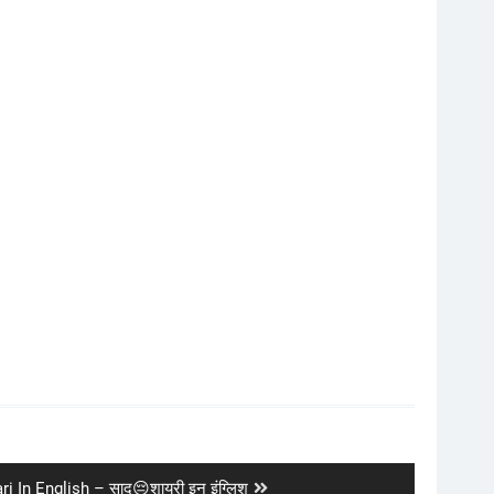
 In English – साद😔शायरी इन इंग्लिश