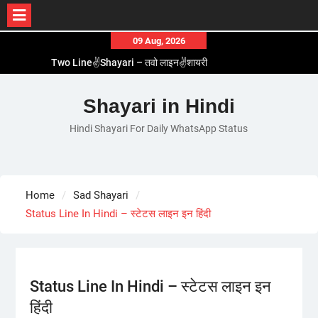
Skip
09 Aug, 2026
to
Two Line✌️Shayari – तवो लाइन✌️शायरी
content
Love😓Lines In Hindi – लव😓लाइन्स इन हिंदी
Romantic Love😽Status – रोमांटिक लव😽स्टेटस
Shayari in Hindi
Love🥳Poetry In Hindi – लव🥳पोएट्री इन हिंदी
Hindi Shayari For Daily WhatsApp Status
1 Line☝️Shayari In Hindi – १ लाइन☝️शायरी इन हिंदी
Home
Sad Shayari
Status Line In Hindi – स्टेटस लाइन इन हिंदी
Status Line In Hindi – स्टेटस लाइन इन
हिंदी