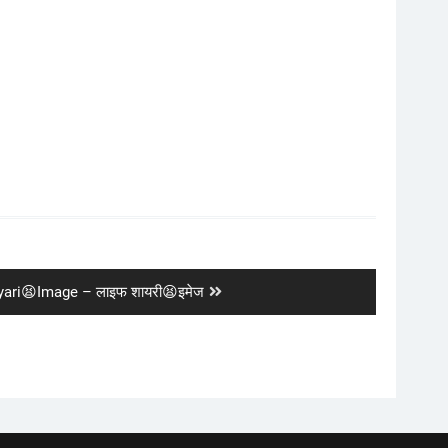
yari😫Image – लाइफ शायरी😫इमेज