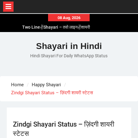
Skip
08 Aug, 2026
to
Two Line✌️Shayari – तवो लाइन✌️शायरी
content
Love😓Lines In Hindi – लव😓लाइन्स इन हिंदी
Romantic Love😽Status – रोमांटिक लव😽स्टेटस
Shayari in Hindi
Love🥳Poetry In Hindi – लव🥳पोएट्री इन हिंदी
Hindi Shayari For Daily WhatsApp Status
1 Line☝️Shayari In Hindi – १ लाइन☝️शायरी इन हिंदी
Home
Happy Shayari
Zindgi Shayari Status – ज़िंदगी शायरी स्टेटस
Zindgi Shayari Status – ज़िंदगी शायरी
स्टेटस