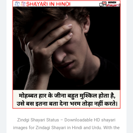
Zindgi Shayari Status – Downloadable HD shayari
images for Zindagi Shayari in Hindi and Urdu. With the