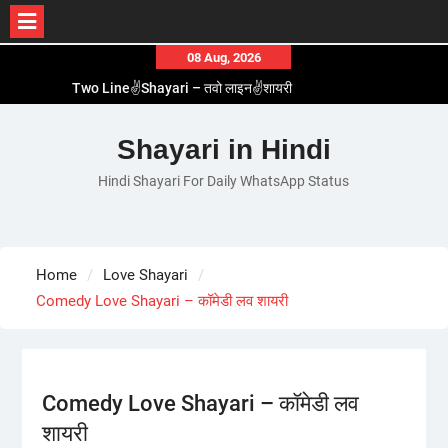
Skip
08 Aug, 2026
to
Two Line✌️Shayari – तवो लाइन✌️शायरी
content
Love😓Lines In Hindi – लव😓लाइन्स इन हिंदी
Romantic Love😽Status – रोमांटिक लव😽स्टेटस
Shayari in Hindi
Love🥳Poetry In Hindi – लव🥳पोएट्री इन हिंदी
Hindi Shayari For Daily WhatsApp Status
1 Line☝️Shayari In Hindi – १ लाइन☝️शायरी इन हिंदी
Home
Love Shayari
Comedy Love Shayari – कॉमेडी लव शायरी
Comedy Love Shayari – कॉमेडी लव
शायरी