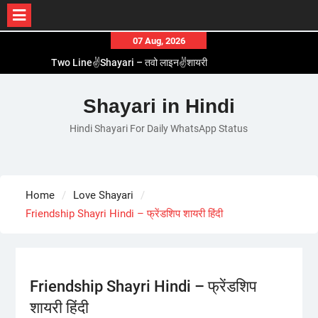
Skip
07 Aug, 2026
to
Two Line✌️Shayari – तवो लाइन✌️शायरी
content
Love😓Lines In Hindi – लव😓लाइन्स इन हिंदी
Romantic Love😽Status – रोमांटिक लव😽स्टेटस
Shayari in Hindi
Love🥳Poetry In Hindi – लव🥳पोएट्री इन हिंदी
Hindi Shayari For Daily WhatsApp Status
1 Line☝️Shayari In Hindi – १ लाइन☝️शायरी इन हिंदी
Home
Love Shayari
Friendship Shayri Hindi – फ्रेंडशिप शायरी हिंदी
Friendship Shayri Hindi – फ्रेंडशिप
शायरी हिंदी