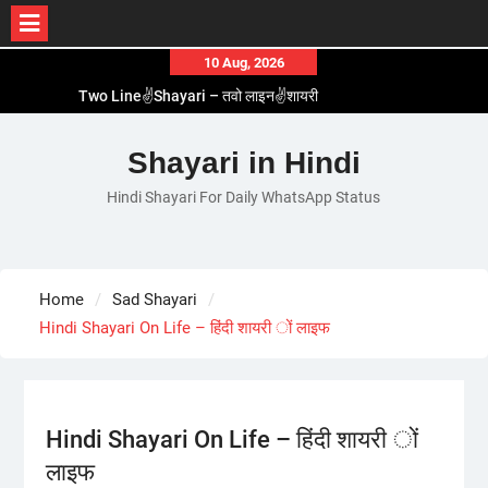
Skip
10 Aug, 2026
to
Two Line✌️Shayari – तवो लाइन✌️शायरी
content
Love😓Lines In Hindi – लव😓लाइन्स इन हिंदी
Romantic Love😽Status – रोमांटिक लव😽स्टेटस
Shayari in Hindi
Love🥳Poetry In Hindi – लव🥳पोएट्री इन हिंदी
Hindi Shayari For Daily WhatsApp Status
1 Line☝️Shayari In Hindi – १ लाइन☝️शायरी इन हिंदी
Home
Sad Shayari
Hindi Shayari On Life – हिंदी शायरी ों लाइफ
Hindi Shayari On Life – हिंदी शायरी ों
लाइफ