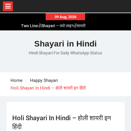
Skip
09 Aug, 2026
to
Two Line✌️Shayari – तवो लाइन✌️शायरी
content
Love😓Lines In Hindi – लव😓लाइन्स इन हिंदी
Romantic Love😽Status – रोमांटिक लव😽स्टेटस
Shayari in Hindi
Love🥳Poetry In Hindi – लव🥳पोएट्री इन हिंदी
Hindi Shayari For Daily WhatsApp Status
1 Line☝️Shayari In Hindi – १ लाइन☝️शायरी इन हिंदी
Home
Happy Shayari
Holi Shayari In Hindi – होली शायरी इन हिंदी
Holi Shayari In Hindi – होली शायरी इन
हिंदी