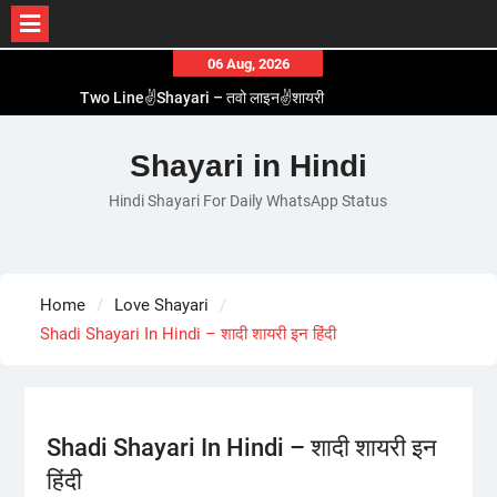
Skip
06 Aug, 2026
to
Two Line✌️Shayari – तवो लाइन✌️शायरी
content
Love😓Lines In Hindi – लव😓लाइन्स इन हिंदी
Romantic Love😽Status – रोमांटिक लव😽स्टेटस
Shayari in Hindi
Love🥳Poetry In Hindi – लव🥳पोएट्री इन हिंदी
Hindi Shayari For Daily WhatsApp Status
1 Line☝️Shayari In Hindi – १ लाइन☝️शायरी इन हिंदी
Home
Love Shayari
Shadi Shayari In Hindi – शादी शायरी इन हिंदी
Shadi Shayari In Hindi – शादी शायरी इन
हिंदी