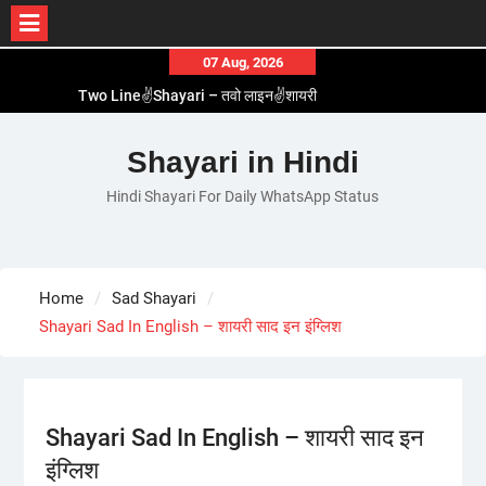
Skip
07 Aug, 2026
to
Two Line✌️Shayari – तवो लाइन✌️शायरी
content
Love😓Lines In Hindi – लव😓लाइन्स इन हिंदी
Romantic Love😽Status – रोमांटिक लव😽स्टेटस
Shayari in Hindi
Love🥳Poetry In Hindi – लव🥳पोएट्री इन हिंदी
Hindi Shayari For Daily WhatsApp Status
1 Line☝️Shayari In Hindi – १ लाइन☝️शायरी इन हिंदी
Home
Sad Shayari
Shayari Sad In English – शायरी साद इन इंग्लिश
Shayari Sad In English – शायरी साद इन
इंग्लिश