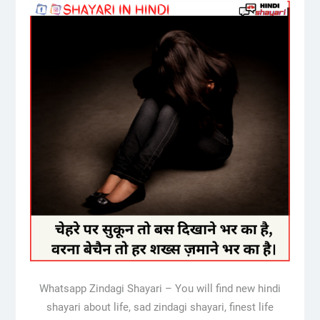
Whatsapp Zindagi Shayari – You will find new hindi
shayari about life, sad zindagi shayari, finest life