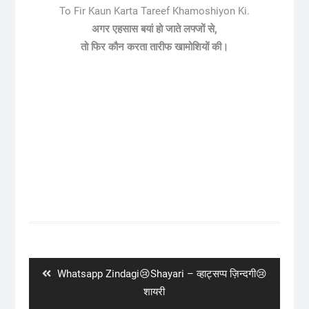
To Fir Kaun Karta Tareef Khamoshiyon Ki.
अगर एहसास बयां हो जाते लफ्जों से,
तो फिर कौन करता तारीफ खामोशियों की।
Post
navigation
Previous
Whatsapp Zindagi😢Shayari – व्हाट्सप्प ज़िन्दगी😢
post:
शायरी